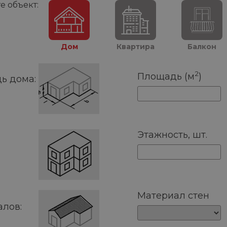
е объект:
Дом
Квартира
Балкон
2
Площадь (м
)
ь дома:
Этажность, шт.
Материал стен
алов: