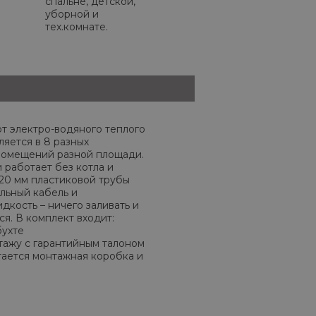
спальне, детской,
уборной и
тех.комнате.
т электро-водяного теплого
ляется в 8 разных
помещений разной площади.
 работает без котла и
20 мм пластиковой трубы
льный кабель и
кость – ничего заливать и
ся. В комплект входит:
бухте
тажу с гарантийным талоном
тается монтажная коробка и