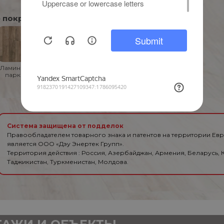
 покрытия
Ламинат и
Линолеум
Напольная
паркет
и ПВХ-
плитка
плитка
Система защищена от подделок
Правообладателем товарного знака и патентов на территории Ев
является ООО «Дэу Энертек Групп».
Территория действия : Россия, Азербайджан, Армения, Беларусь, К
Таджикистан, Туркменистан, Молдова.