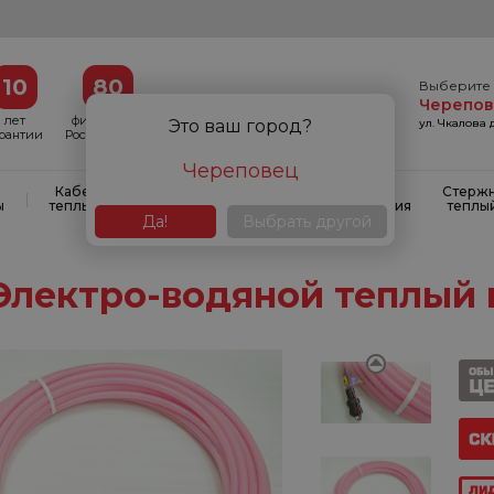
10
80
Выберите 
Черепо
лет
филиалов в
ул. Чкалова д
Это ваш город?
арантии
России и СНГ
Череповец
Кабельные
Кабельные
Системы
Стерж
|
|
|
ы
теплые полы
маты
антиобледенения
теплы
Да!
Выбрать другой
Электро-водяной теплый 