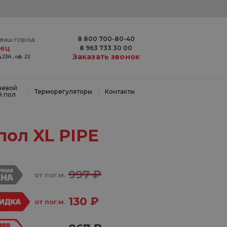
8 800 700-80-40
ваш город:
вец
8 963 733 30 00
Заказать звонок
.23А., оф. 22
невой
|
|
Терморегуляторы
Контакты
й пол
пол XL PIPE
997 ₽
от пог.м.
130 ₽
от пог.м.