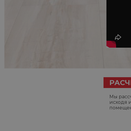
РАСЧ
Мы рассч
исходя 
помещен