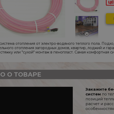
 cистема отопления от электро-водяного теплого пола. Подх
льного отопления загородных домов, квартир, лоджий и гар
стяжку или "сухой" монтаж в пенопласт. Самая комфортная с
О О ТОВАРЕ
Закажите бе
систем
по те
позиций тепл
расчет и рас
особенностях