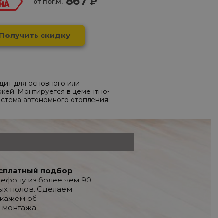
867 ₽
от пог.м.
Получить скидку
одит для основного или
ажей. Монтируется в цементно-
истема автономного отопления.
сплатный подбор
лефону из более чем 90
ых полов. Сделаем
скажем об
 монтажа