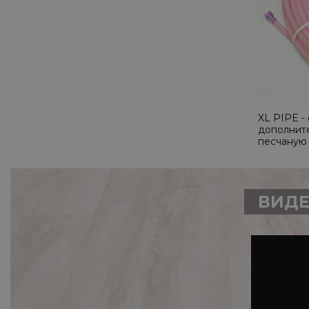
XL PIPE -
дополните
песчаную 
ВИДЕ