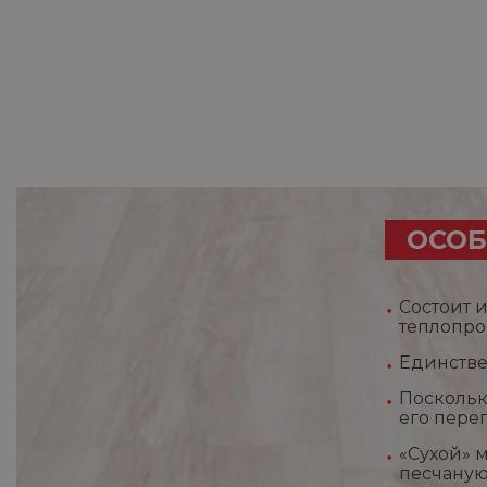
ОСОБ
Состоит 
теплопро
Единств
Поскольк
его пере
«Сухой» 
песчаную