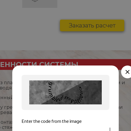
Заказать расчет
ЕННОСТИ СИСТЕМЫ
из пластиковой трубы с нагревательным кабелем и
водящей жидкостью внутри
енный ремонтируемый теплый пол
у греющий кабель находится в жидкости, случаи
грева практически не встречаются
монтаж в пенопластовые листы или цементно-
 стяжку