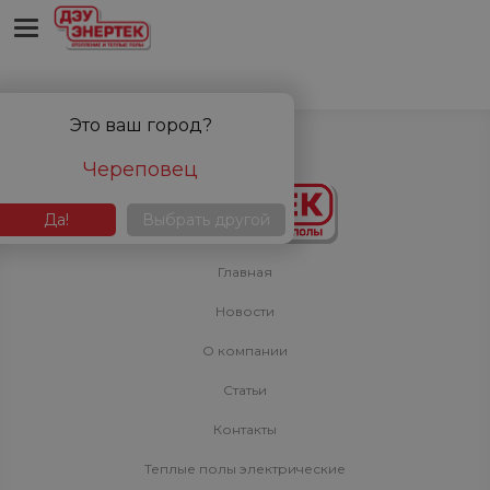
'bitrix:sale.basket.basket' is not a component
Это ваш город?
Череповец
Да!
Выбрать другой
Главная
Новости
О компании
Статьи
Контакты
Теплые полы электрические